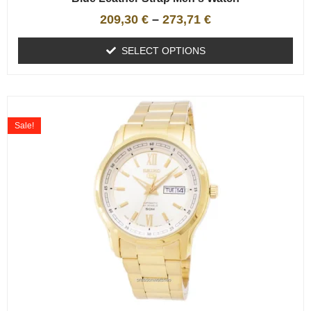
209,30
€
–
273,71
€
SELECT OPTIONS
Sale!