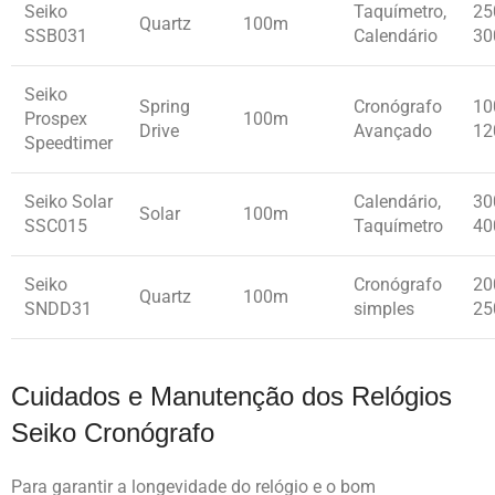
Seiko
Taquímetro,
25
Quartz
100m
SSB031
Calendário
30
Seiko
Spring
Cronógrafo
10
Prospex
100m
Drive
Avançado
12
Speedtimer
Seiko Solar
Calendário,
30
Solar
100m
SSC015
Taquímetro
40
Seiko
Cronógrafo
20
Quartz
100m
SNDD31
simples
25
Cuidados e Manutenção dos Relógios
Seiko Cronógrafo
Para garantir a longevidade do relógio e o bom