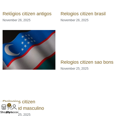
Relógios citizen antigos
Relogios citizen brasil
November 26, 2025
November 26, 2025
Relogios citizen sao bons
November 25, 2025
Relogios citizen
0
aqualand masculino
Shop
Cart
My account
November 25, 2025