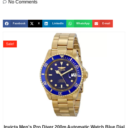
No Comments
Facebook
X
LinkedIn
WhatsApp
E-mail
Sale!
Invicta Men's Pro Diver 200m Automatic Watch Blue Dial