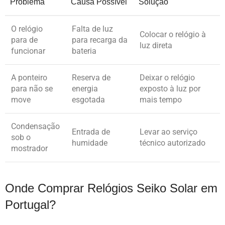
Problema
Causa Possível
Solução
O relógio
Falta de luz
Colocar o relógio à
para de
para recarga da
luz direta
funcionar
bateria
A ponteiro
Reserva de
Deixar o relógio
para não se
energia
exposto à luz por
move
esgotada
mais tempo
Condensação
Entrada de
Levar ao serviço
sob o
humidade
técnico autorizado
mostrador
Onde Comprar Relógios Seiko Solar em
Portugal?