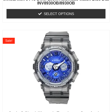
INV8930OB/8930OB
SELECT OPTIONS
Sale!