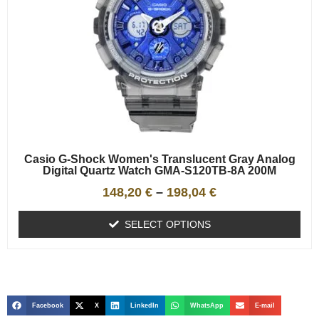
Casio G-Shock Women's Translucent Gray Analog
Digital Quartz Watch GMA-S120TB-8A 200M
148,20
€
–
198,04
€
SELECT OPTIONS
Facebook
X
LinkedIn
WhatsApp
E-mail