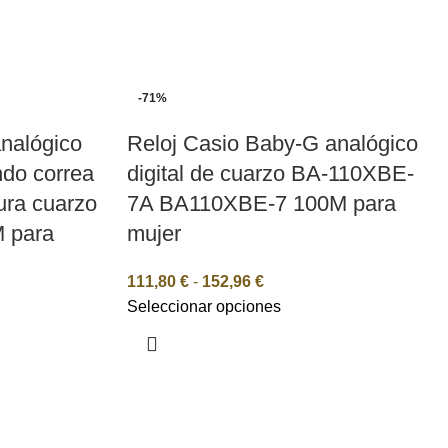
-71%
nalógico
Reloj Casio Baby-G analógico
ndo correa
digital de cuarzo BA-110XBE-
ura cuarzo
7A BA110XBE-7 100M para
 para
mujer
111,80
€
-
152,96
€
Seleccionar opciones