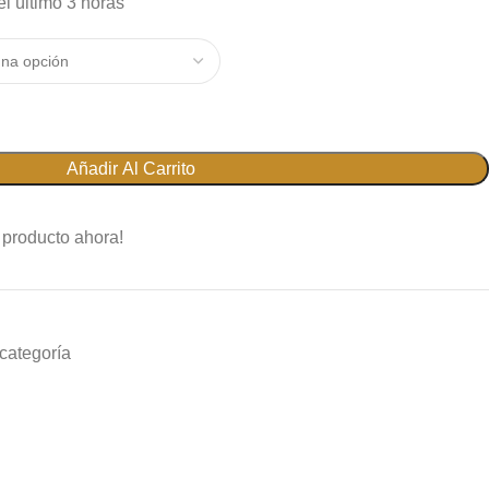
l último 3 horas
Añadir Al Carrito
 producto ahora!
 categoría