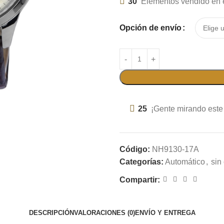
30
Elementos vendido en e
Opción de envío
25
¡Gente mirando este
Código:
NH9130-17A
Categorías:
Automático
,
sin
Compartir:
DESCRIPCIÓN
VALORACIONES (0)
ENVÍO Y ENTREGA