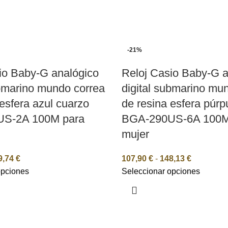
-21%
io Baby-G analógico
Reloj Casio Baby-G a
ubmarino mundo correa
digital submarino mu
 esfera azul cuarzo
de resina esfera púrp
S-2A 100M para
BGA-290US-6A 100M
mujer
9,74
€
107,90
€
-
148,13
€
opciones
Seleccionar opciones