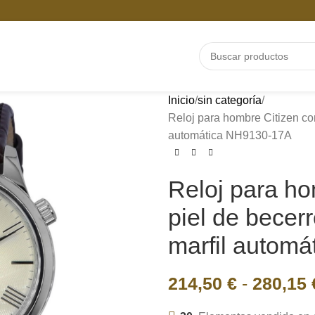
Inicio
sin categoría
Reloj para hombre Citizen con
automática NH9130-17A
Reloj para ho
piel de becerr
marfil autom
214,50
€
-
280,15