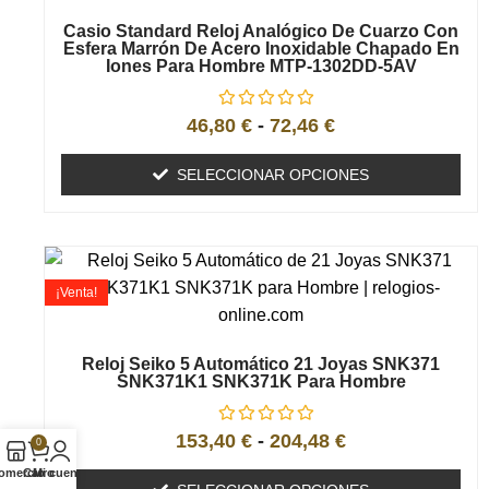
Casio Standard Reloj Analógico De Cuarzo Con
Esfera Marrón De Acero Inoxidable Chapado En
Iones Para Hombre MTP-1302DD-5AV
46,80
€
-
72,46
€
SELECCIONAR OPCIONES
¡Venta!
Reloj Seiko 5 Automático 21 Joyas SNK371
SNK371K1 SNK371K Para Hombre
153,40
€
-
204,48
€
0
omercio
Carro
Mi cuenta