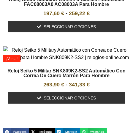
FAC08003A0 AC08003A Para Hombre
197,60
€
-
259,22
€
SELECCIONAR OPCIONES
¡Venta!
Reloj Seiko 5 Militar SNK809K2-SS2 Automático Con
Correa De Cuero Marrón Para Hombre
263,90
€
-
341,33
€
SELECCIONAR OPCIONES
Facebook
incógnita
LinkedIn
WhatsApp