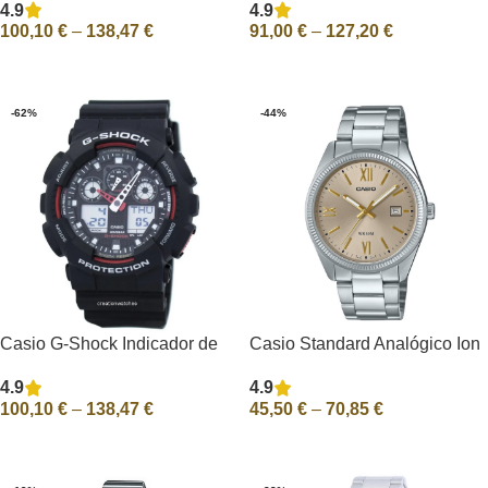
4.9
4.9
GA-100
preto quartzo GMD-S5600BA-
100,10
€
–
138,47
€
91,00
€
–
127,20
€
1 200M relógio feminino
Ver Opções
Ver Opções
-62%
-44%
Casio G-Shock Indicador de
Casio Standard Analógico Ion
velocidade Alarme GA-100-
Banhado Aço Inoxidável Bege
4.9
4.9
1A4 Relógio masculino
Mostrador Quartzo MTP-
100,10
€
–
138,47
€
45,50
€
–
70,85
€
1302DD-9AV Relógio
Masculino
Ver Opções
Ver Opções