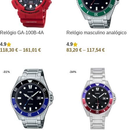
Relógio GA-100B-4A
Relógio masculino analógico
GA100B-4A Casio G-Shock
padrão Casio de aço
4.9
4.9
GA100B-4A Masculino
inoxidável com mostrador
118,30
€
–
161,01
€
83,20
€
–
117,54
€
Analógico-Digital
preto Quartz MDV-107D-3
200M
Ver Opções
Ver Opções
-31%
-34%