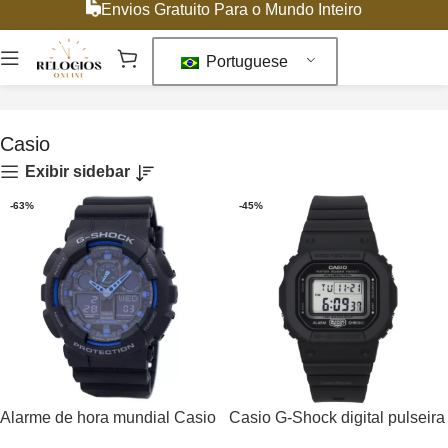
Envios Gratuito Para o Mundo Inteiro
Portuguese
Início
Casio
Mostrando todos os resultados 11
Casio
Exibir sidebar
-63%
-45%
Alarme de hora mundial Casio
Casio G-Shock digital pulseira
G-Shock Relógio GA-100-1A2
de resina preta mostrador