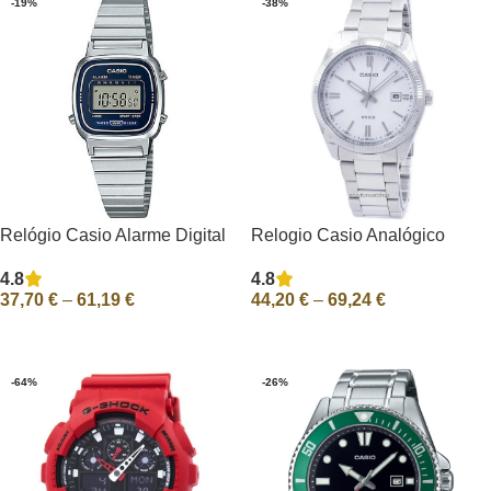
-19%
-38%
Relógio Casio Alarme Digital
Relogio Casio Analógico
LA-670WA-2D LA670WA-2D
Quartz MTP-1302D-7A1V
4.8
4.8
Mulher
MTP1302D-7A1V Men
37,70
€
–
61,19
€
44,20
€
–
69,24
€
Ver Opções
Ver Opções
-64%
-26%