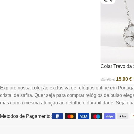
-27%
Colar Trevo da 
Esmaltado em A
15,90
€
21,90
€
Banho de Ouro 
Elegante
Explore nossa coleção exclusiva de relógios online em Portugal
Ver Opções
cristal de safira. Quer seja para comprar relógios de pulso ele
mas com a mesma atenção ao detalhe e durabilidade. Seja qual f
Metodos de Pagamento: