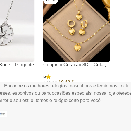
-35%
Sorte – Pingente
Conjunto Coração 3D – Colar,
ço Titânio com
Pulseira e Brincos em Aço
5
| Feminino e
Titânio com Banho de Ouro |
18,40
€
28,50
€
Edição Especial com Caixa
. Encontre os melhores relógios masculinos e femininos, inclui
Presente
Ver Opções
gantes, esportivos ou para ocasiões especiais, nossa loja ofere
or o seu estilo, temos o relógio certo para você.