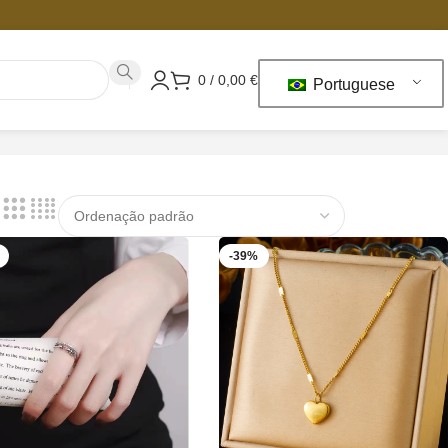
0
/
0,00
€
Portuguese
-39%