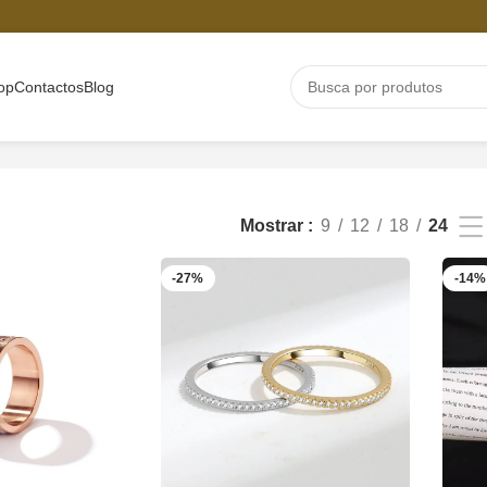
op
Contactos
Blog
Mostrar
9
12
18
24
-27%
-14%