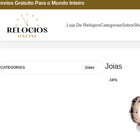
nvios Gratuito Para o Mundo Inteiro
Loja De Relógios
Categorias
Sobre
Sh
Início
Joias
Mostrando todos os resultados 10
Joias
CATEGORIAS
Joias
-16%