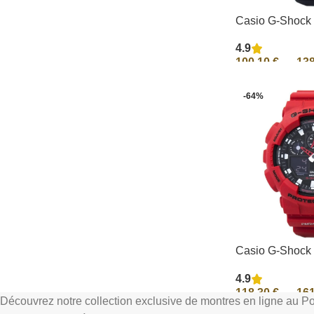
Casio G-Shock 
alarme à heure
4.9
100-1A2 GA-10
100,10
€
–
13
Sélectionnez Les
-64%
Casio G-Shock
Montre analogi
4.9
pour homme G
118,30
€
–
16
GA100B-4A
Découvrez notre collection exclusive de montres en ligne au Po
Sélectionnez Les