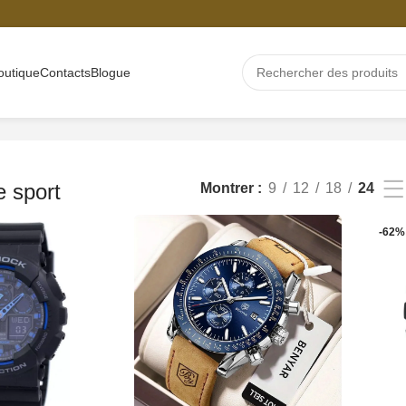
outique
Contacts
Blogue
 sport
Montrer
9
12
18
24
-62%