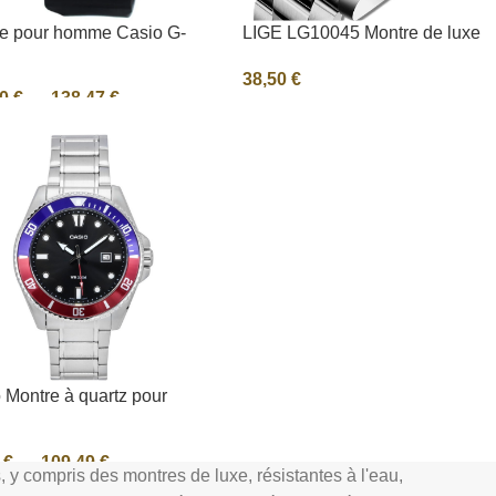
e pour homme Casio G-
LIGE LG10045 Montre de luxe
 avec indicateur de
pour hommes 3 ATM
38,50
€
se et alarme GA-100-1A4
10
€
–
138,47
€
Sélectionnez Les Options
ctionnez Les Options
 Montre à quartz pour
 à motif analogique en
 inoxydable avec cadran
0
€
–
109,49
€
 MDV-107D-1A3 200M
y compris des montres de luxe, résistantes à l'eau,
ctionnez Les Options