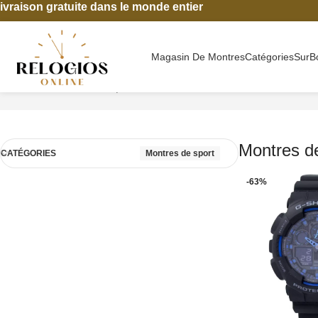
ivraison gratuite dans le monde entier
Magasin De Montres
Catégories
Sur
B
Accueil
Montres de sport
7 résultats affichés
Montres de
CATÉGORIES
Montres de sport
-63%