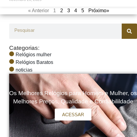
« Anterior
1
2
3
4
5
Próximo»
Categorias:
Relógios mulher
Relógios Baratos
noticias
Os Melhores Relógios para Homem e Mulher, os
Melhores Preços, Qualidade e Confiabilildade
ACESSAR