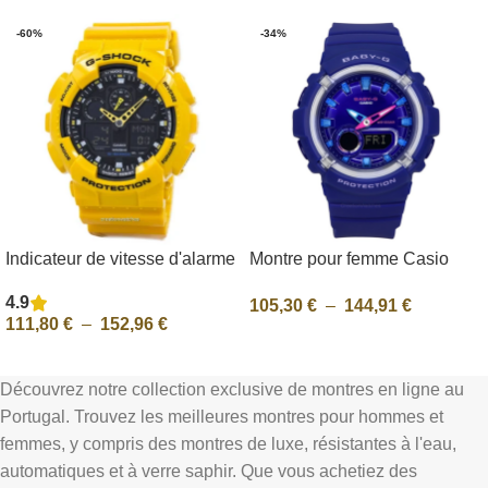
-60%
-34%
Indicateur de vitesse d'alarme
Montre pour femme Casio
GA-100A-9ADR GA100A-
Baby-G analogique
4.9
105,30
€
–
144,91
€
9ADR Montre Casio G-Shock
numérique en résine avec
111,80
€
–
152,96
€
pour hommes
cadran bleu à quartz BGA-
Sélectionnez Les Options
280DN-2A 100M
Sélectionnez Les Options
Découvrez notre collection exclusive de montres en ligne au
Portugal. Trouvez les meilleures montres pour hommes et
femmes, y compris des montres de luxe, résistantes à l'eau,
automatiques et à verre saphir. Que vous achetiez des