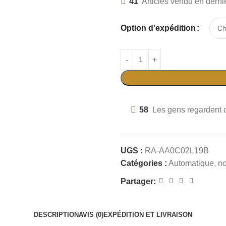
41
Articles vendu en derni
Option d'expédition
58
Les gens regardent c
UGS :
RA-AA0C02L19B
Catégories :
Automatique
,
no
Partager:
DESCRIPTION
AVIS (0)
EXPÉDITION ET LIVRAISON