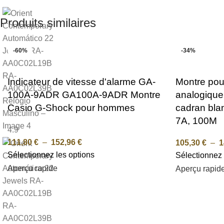
Produits similaires
-60%
-34%
Indicateur de vitesse d'alarme GA-
Montre po
100A-9ADR GA100A-9ADR Montre
analogique
Casio G-Shock pour hommes
cadran bla
7A, 100M
4.9
111,80
€
–
152,96
€
105,30
€
–
1
Sélectionnez les options
Sélectionnez 
Aperçu rapide
Aperçu rapid