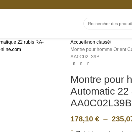
Accueil
non classé
Montre pour homme Orient 
AA0C02L39B
Montre pour 
Automatic 2
AA0C02L39B
178,10
€
–
235,