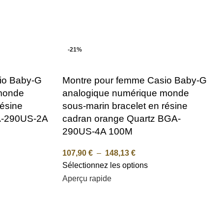
-21%
io Baby-G
Montre pour femme Casio Baby-G
monde
analogique numérique monde
résine
sous-marin bracelet en résine
A-290US-2A
cadran orange Quartz BGA-
290US-4A 100M
107,90
€
–
148,13
€
Sélectionnez les options
Aperçu rapide