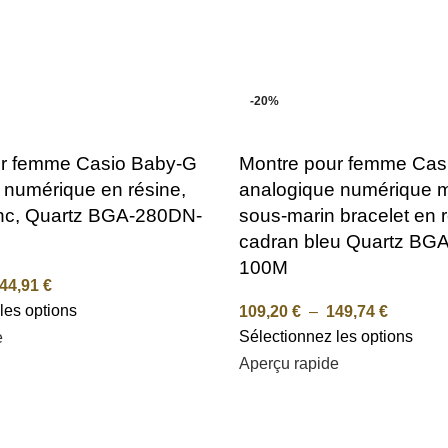
-20%
ur femme Casio Baby-G
Montre pour femme Cas
 numérique en résine,
analogique numérique 
nc, Quartz BGA-280DN-
sous-marin bracelet en 
cadran bleu Quartz BG
100M
44,91
€
les options
109,20
€
–
149,74
€
Sélectionnez les options
e
Aperçu rapide