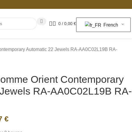
0
/
0,00
€
French
Contemporary Automatic 22 Jewels RA-AA0C02L19B RA-
homme Orient Contemporary
2 Jewels RA-AA0C02L19B RA-
07
€