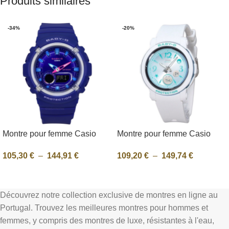
Produits similaires
-34%
-20%
Montre pour femme Casio
Montre pour femme Casio
Baby-G analogique
Baby-G analogique
105,30
€
–
144,91
€
109,20
€
–
149,74
€
numérique en résine avec
numérique monde sous-marin
cadran bleu à quartz BGA-
bracelet en résine cadran
Sélectionnez Les Options
Sélectionnez Les Options
280DN-2A 100M
bleu Quartz BGA-290US-2A
100M
Découvrez notre collection exclusive de montres en ligne au
Portugal. Trouvez les meilleures montres pour hommes et
femmes, y compris des montres de luxe, résistantes à l'eau,