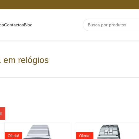
op
Contactos
Blog
 em relógios
l
Oferta!
Oferta!