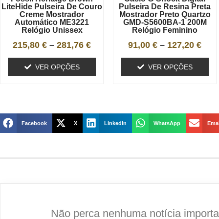
LiteHide Pulseira De Couro
Pulseira De Resina Preta
Creme Mostrador
Mostrador Preto Quartzo
Automático ME3221
GMD-S5600BA-1 200M
Relógio Unissex
Relógio Feminino
215,80
€
–
281,76
€
91,00
€
–
127,20
€
VER OPÇÕES
VER OPÇÕES
Facebook
X
LinkedIn
WhatsApp
Emai
Não perca nenhuma notícia importan