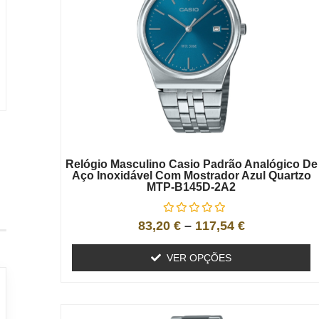
o
Relógio Masculino Casio Padrão Analógico De
Aço Inoxidável Com Mostrador Azul Quartzo
MTP-B145D-2A2
83,20
€
–
117,54
€
VER OPÇÕES