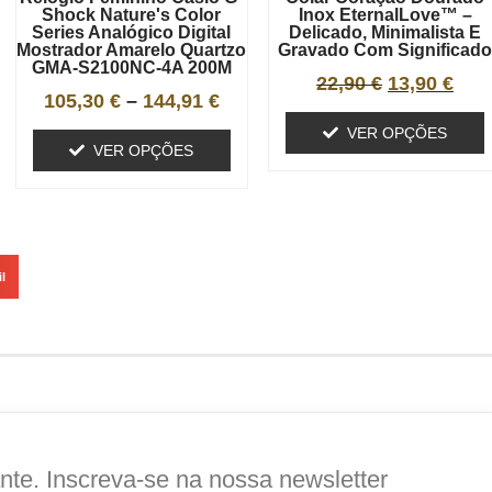
Shock Nature's Color
Inox EternalLove™ –
Series Analógico Digital
Delicado, Minimalista E
Mostrador Amarelo Quartzo
Gravado Com Significad
GMA-S2100NC-4A 200M
22,90
€
13,90
€
105,30
€
–
144,91
€
VER OPÇÕES
VER OPÇÕES
l
te. Inscreva-se na nossa newsletter