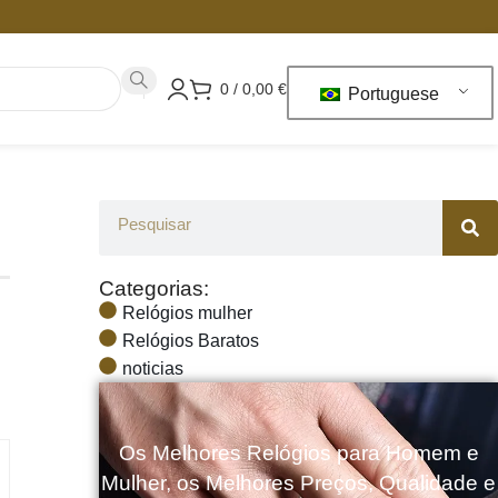
0
/
0,00
€
Portuguese
Categorias:
Relógios mulher
Relógios Baratos
noticias
Os Melhores Relógios para Homem e
Mulher, os Melhores Preços, Qualidade e