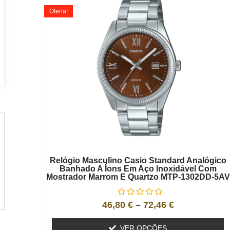
Oferta!
Relógio Masculino Casio Standard Analógico
Banhado A Íons Em Aço Inoxidável Com
Mostrador Marrom E Quartzo MTP-1302DD-5AV
46,80
€
–
72,46
€
VER OPÇÕES