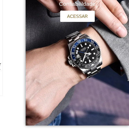
Confiabilildade
ACESSAR
o
r
-