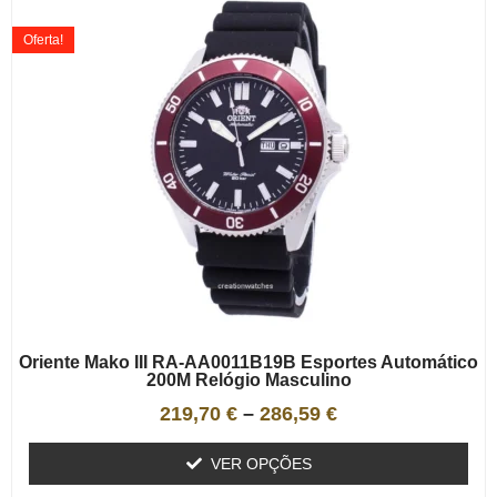
Oferta!
Oriente Mako III RA-AA0011B19B Esportes Automático
200M Relógio Masculino
219,70
€
–
286,59
€
VER OPÇÕES