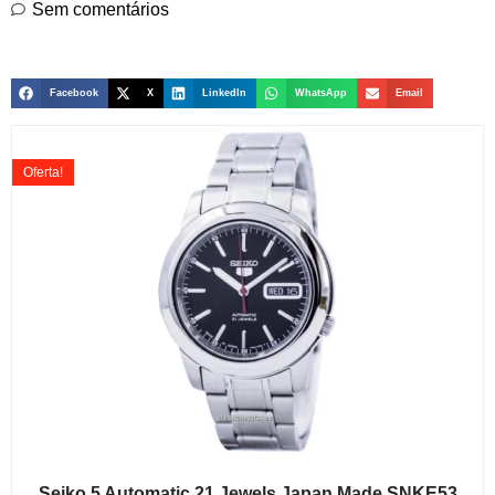
Sem comentários
Facebook
X
LinkedIn
WhatsApp
Email
Oferta!
Seiko 5 Automatic 21 Jewels Japan Made SNKE53