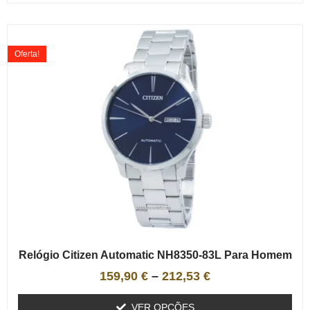
Oferta!
Relógio Citizen Automatic NH8350-83L Para Homem
159,90
€
–
212,53
€
VER OPÇÕES