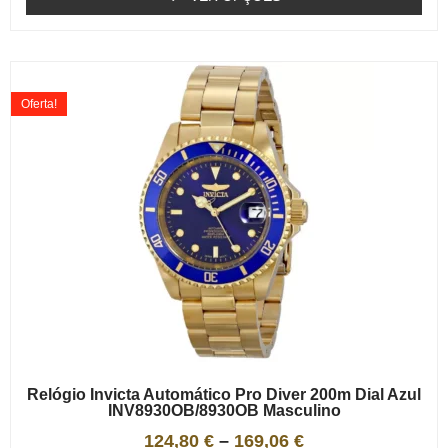
Oferta!
Relógio Invicta Automático Pro Diver 200m Dial Azul
INV8930OB/8930OB Masculino
124,80
€
–
169,06
€