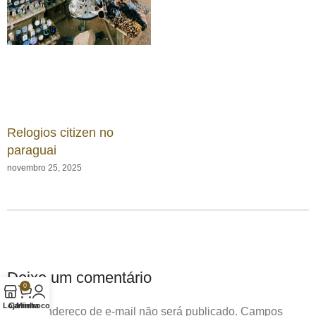
Relogios citizen no
paraguai
novembro 25, 2025
Deixe um comentário
0
Loja
Carrinho
Minha conta
O seu endereço de e-mail não será publicado.
Campos