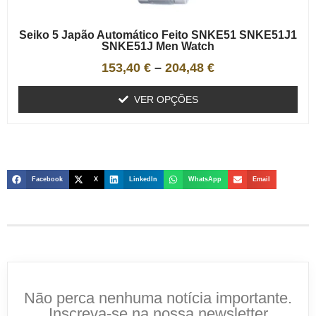
Seiko 5 Japão Automático Feito SNKE51 SNKE51J1
SNKE51J Men Watch
153,40
€
–
204,48
€
VER OPÇÕES
Facebook
X
LinkedIn
WhatsApp
Email
Não perca nenhuma notícia importante.
Inscreva-se na nossa newsletter