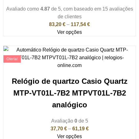
Avaliado como
4.87
de 5, com baseado em
15
avaliações
de clientes
83,20
€
–
117,54
€
Ver opções
Oferta!
Relógio de quartzo Casio Quartz
MTP-VT01L-7B2 MTPVT01L-7B2
analógico
Avaliação
0
de 5
37,70
€
–
61,19
€
Ver opções