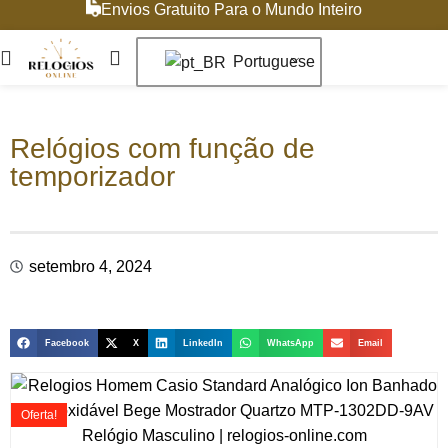
Envios Gratuito Para o Mundo Inteiro
Portuguese
Relógios com função de
temporizador
setembro 4, 2024
Facebook
X
LinkedIn
WhatsApp
Email
Oferta!