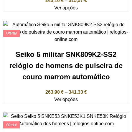
243,10
€
–
315,57
€
Ver opções
Oferta!
Seiko 5 militar SNK809K2-SS2
relógio de homens de pulseira de
couro marrom automático
263,90
€
–
341,33
€
Ver opções
Oferta!