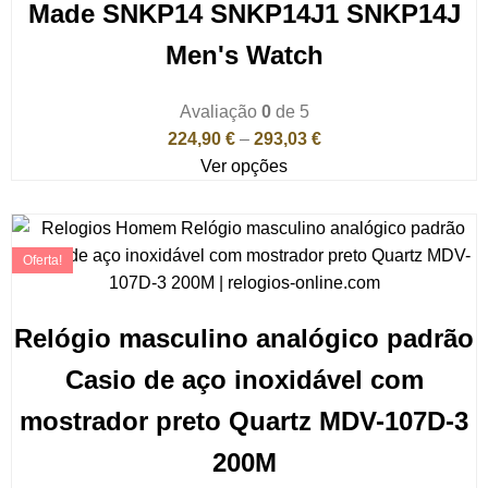
Made SNKP14 SNKP14J1 SNKP14J
Men's Watch
Avaliação
0
de 5
224,90
€
–
293,03
€
Ver opções
Oferta!
Relógio masculino analógico padrão
Casio de aço inoxidável com
mostrador preto Quartz MDV-107D-3
200M