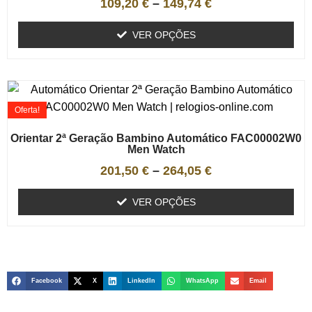
109,20
€
–
149,74
€
VER OPÇÕES
Oferta!
Orientar 2ª Geração Bambino Automático FAC00002W0
Men Watch
201,50
€
–
264,05
€
VER OPÇÕES
Facebook
X
LinkedIn
WhatsApp
Email