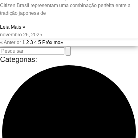
Citizen Brasil representam uma combinação perfeita entre a
tradição japonesa de
Leia Mais »
novembro 26, 2025
« Anterior
1
2
3
4
5
Próximo»
Categorias: