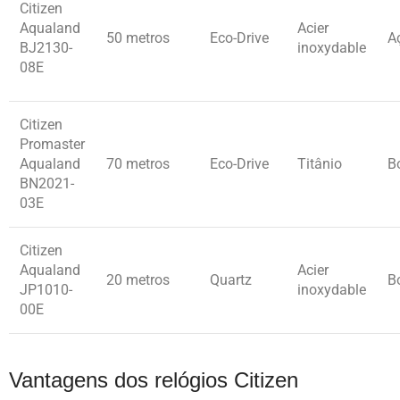
Citizen
Aqualand
Acier
50 metros
Eco-Drive
A
BJ2130-
inoxydable
08E
Citizen
Promaster
Aqualand
70 metros
Eco-Drive
Titânio
B
BN2021-
03E
Citizen
Aqualand
Acier
20 metros
Quartz
B
JP1010-
inoxydable
00E
Vantagens dos relógios Citizen