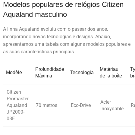
Modelos populares de relógios Citizen
Aqualand masculino
A linha Aqualand evoluiu com o passar dos anos,
incorporando novas tecnologias e designs. Abaixo,
apresentamos uma tabela com alguns modelos populares e
as suas características principais.
Profundidade
Matériau
T
Modèle
Tecnologia
Máxima
de la boîte
br
Citizen
Promaster
Acier
Aqualand
70 metros
Eco-Drive
R
inoxydable
JP2000-
08E