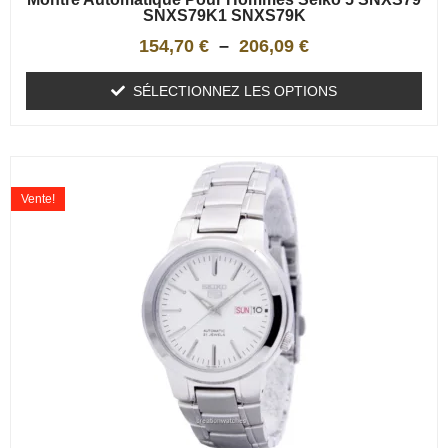
SNXS79K1 SNXS79K
154,70
€
–
206,09
€
SÉLECTIONNEZ LES OPTIONS
Vente!