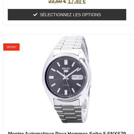
22,50
€
17,40
€
SÉLECTIONNEZ LES OPTIONS
Vente!
Montre Automatique Pour Hommes Seiko 5 SNXS79