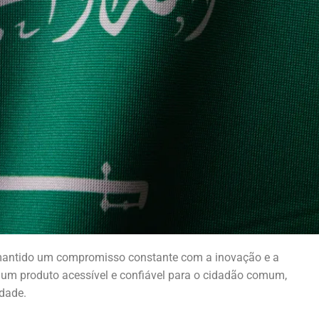
 mantido um compromisso constante com a inovação e a
r um produto acessível e confiável para o cidadão comum,
idade.