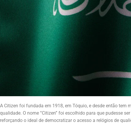
A Citizen foi fundada em 1918, em Tóquio, e desde então tem
qualidade. O nome “Citizen” foi escolhido para que pudesse se
reforçando o ideal de democratizar o acesso a relógios de qual