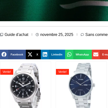
Guide d'achat
novembre 25, 2025
Sans commen
Facebook
X
LinkedIn
WhatsApp
E-ma
Vente!
Vente!