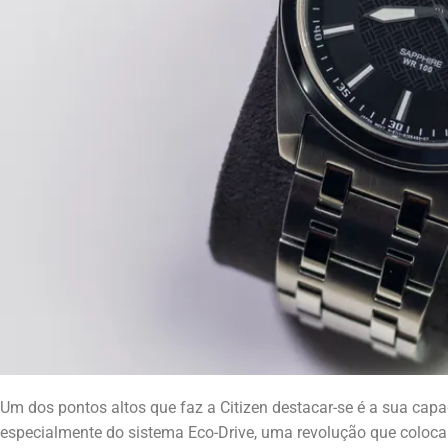
Um dos pontos altos que faz a Citizen destacar-se é a sua cap
especialmente do sistema Eco-Drive, uma revolução que coloca