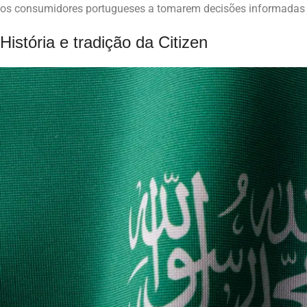
os consumidores portugueses a tomarem decisões informadas 
História e tradição da Citizen