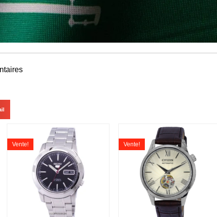
taires
il
Vente!
Vente!