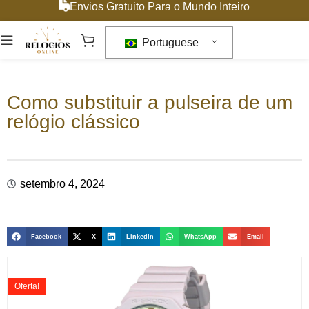
Envios Gratuito Para o Mundo Inteiro
Portuguese
Como substituir a pulseira de um
relógio clássico
setembro 4, 2024
Facebook
X
LinkedIn
WhatsApp
Email
Oferta!