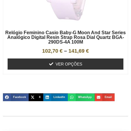
Relógio Feminino Casio Baby-G Moon And Star Series
Analógico Digital Resin Strap Rosa Dial Quartz BGA-
290DS-4A 100M
102,70
€
–
141,69
€
VER OPÇÕES
Facebook
X
LinkedIn
WhatsApp
Email