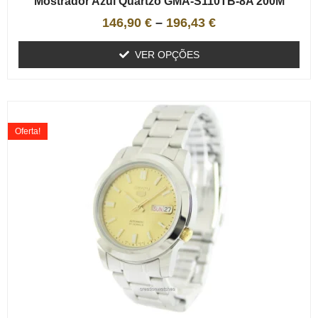
Mostrador Azul Quartzo GMA-S110TB-8A 200M
146,90
€
–
196,43
€
VER OPÇÕES
Oferta!