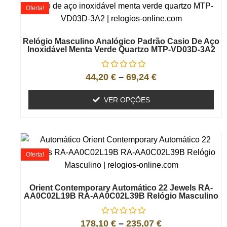
Oferta!
Relógio Masculino Analógico Padrão Casio De Aço
Inoxidável Menta Verde Quartzo MTP-VD03D-3A2
44,20
€
–
69,24
€
VER OPÇÕES
Oferta!
Orient Contemporary Automático 22 Jewels RA-
AA0C02L19B RA-AA0C02L39B Relógio Masculino
178,10
€
–
235,07
€