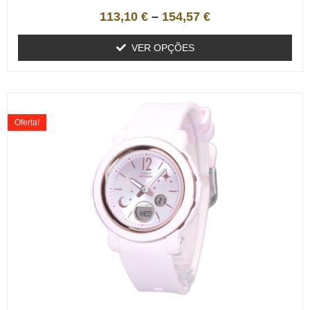
113,10
€
–
154,57
€
VER OPÇÕES
Oferta!