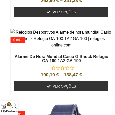
263,90
€
–
341,33
€
VER OPÇÕES
Oferta!
Alarme De Hora Mundial Casio G-Shock Relógio
GA-100-1A2 GA-100
100,10
€
–
138,47
€
VER OPÇÕES
0
Loja
Carrinho
Minha conta
Oferta!