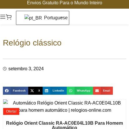
Envios Gratuito Para o Mundo Inteiro
Portuguese
Relógio clássico
setembro 3, 2024
Facebook
X
LinkedIn
WhatsApp
Email
Oferta!
Relógio Orient Classic RA-AC0E04L10B Para Homem
Automático