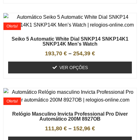
Oferta!
Seiko 5 Automatic White Dial SNKP14 SNKP14K1
SNKP14K Men's Watch
193,70
€
–
254,39
€
VER OPÇÕES
Oferta!
Relógio Masculino Invicta Professional Pro Diver
Automático 200M 8927OB
111,80
€
–
152,96
€