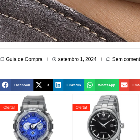
Guia de Compra
setembro 1, 2024
Sem coment
Facebook
X
LinkedIn
WhatsApp
Emai
Oferta!
Oferta!