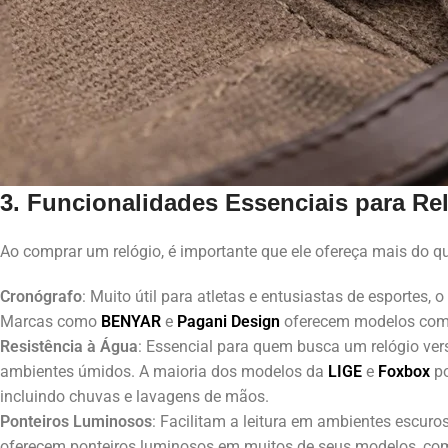
3. Funcionalidades Essenciais para Re
Ao comprar um relógio, é importante que ele ofereça mais do q
Cronógrafo
: Muito útil para atletas e entusiastas de esportes,
Marcas como
BENYAR
e
Pagani Design
oferecem modelos com c
Resistência à Água
: Essencial para quem busca um relógio ver
ambientes úmidos. A maioria dos modelos da
LIGE
e
Foxbox
p
incluindo chuvas e lavagens de mãos.
Ponteiros Luminosos
: Facilitam a leitura em ambientes escuro
oferecem ponteiros luminosos em muitos de seus modelos, com