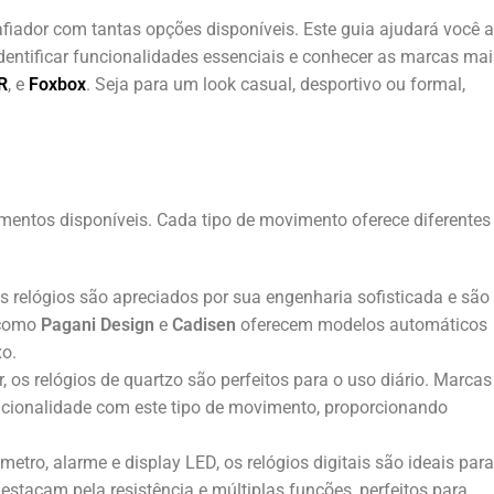
fiador com tantas opções disponíveis. Este guia ajudará você a
 identificar funcionalidades essenciais e conhecer as marcas mai
R
, e
Foxbox
. Seja para um look casual, desportivo ou formal,
imentos disponíveis. Cada tipo de movimento oferece diferentes
s relógios são apreciados por sua engenharia sofisticada e são
 como
Pagani Design
e
Cadisen
oferecem modelos automáticos
xo.
, os relógios de quartzo são perfeitos para o uso diário. Marcas
ncionalidade com este tipo de movimento, proporcionando
ro, alarme e display LED, os relógios digitais são ideais para
estacam pela resistência e múltiplas funções, perfeitos para