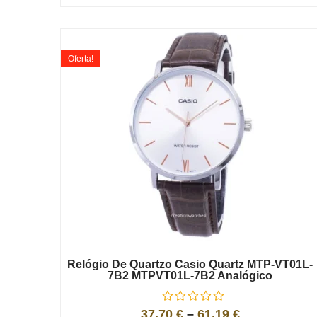
Oferta!
Relógio De Quartzo Casio Quartz MTP-VT01L-
7B2 MTPVT01L-7B2 Analógico
37,70
€
–
61,19
€