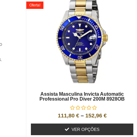
Oferta!
o
.
Assista Masculina Invicta Automatic
Professional Pro Diver 200M 8928OB
111,80
€
–
152,96
€
VER OPÇÕES