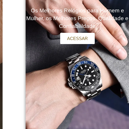
Os Melhores Relógios para Homem e
Mulher, os Melhores Preços, Qualidade e
Confiabilildade
ACESSAR