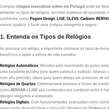
Comprar
relógios masculinos online em Portugal
pode ser desa
entender os tipos de relógios, escolher materiais de qualidade,
confiáveis, como
Pagani Design
,
LIGE
,
OLEVS
,
Cadisen
,
BENYA
vamos ajudá-lo a fazer uma compra inteligente e segura.
1. Entenda os Tipos de Relógios
Ao procurar um relógio, é importante conhecer os tipos de mov
benefícios e apela a estilos de vida variados:
Relógios Automáticos
: Movidos pelo movimento do pulso, esse
uma excelente escolha para quem valoriza a tradição. Marcas
com alta precisão, ideais para quem deseja um acessório de lu
Relógios de Quartzo
: Extremamente precisos e fáceis de manter
como
BENYAR
e
LIGE
são conhecidas por combinar estilo e fu
designs elegantes e acessíveis.
Relógios Digitais
: Com funcionalidades avançadas como cronômet
quem gosta de praticidade e inovação. Modelos da
Foxbox
se d