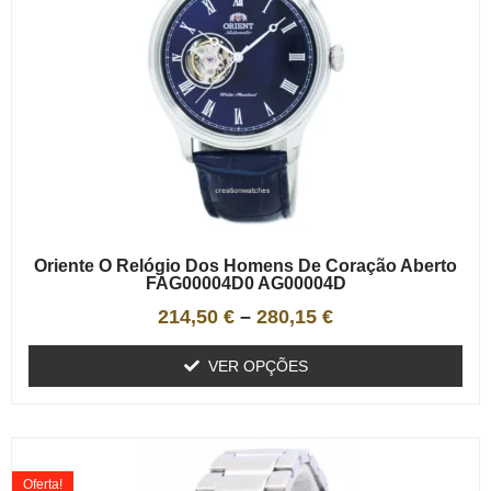
Oriente O Relógio Dos Homens De Coração Aberto
FAG00004D0 AG00004D
214,50
€
–
280,15
€
VER OPÇÕES
Oferta!