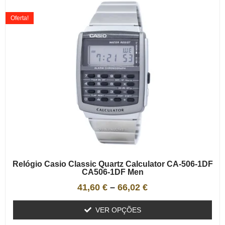
Oferta!
Relógio Casio Classic Quartz Calculator CA-506-1DF
CA506-1DF Men
41,60
€
–
66,02
€
VER OPÇÕES