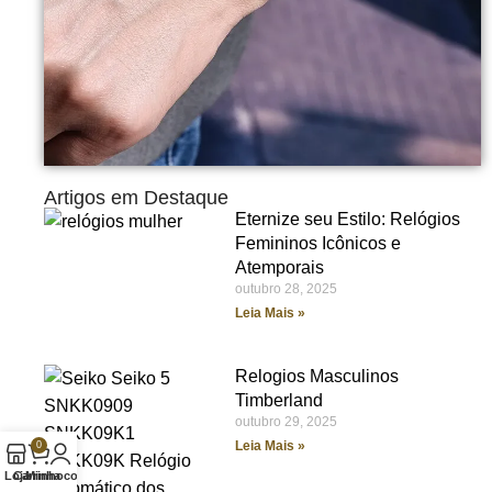
Artigos em Destaque
Eternize seu Estilo: Relógios
Femininos Icônicos e
Atemporais
outubro 28, 2025
Leia Mais »
Relogios Masculinos
Timberland
outubro 29, 2025
Leia Mais »
0
Loja
Carrinho
Minha conta