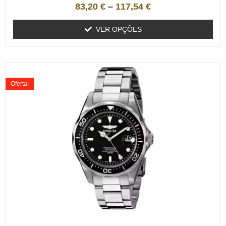
83,20
€
–
117,54
€
VER OPÇÕES
Oferta!