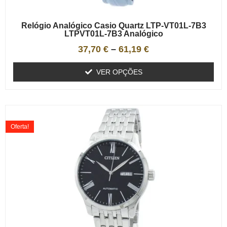
Relógio Analógico Casio Quartz LTP-VT01L-7B3
LTPVT01L-7B3 Analógico
37,70
€
–
61,19
€
VER OPÇÕES
Oferta!