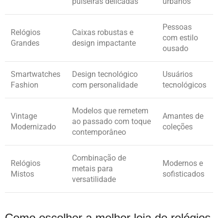
pulseiras delicadas
urbanos
Pessoas
Relógios
Caixas robustas e
com estilo
Grandes
design impactante
ousado
Smartwatches
Design tecnológico
Usuários
Fashion
com personalidade
tecnológicos
Modelos que remetem
Vintage
Amantes de
ao passado com toque
Modernizado
coleções
contemporâneo
Combinação de
Relógios
Modernos e
metais para
Mistos
sofisticados
versatilidade
Como escolher a melhor loja de relógios