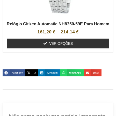
Relógio Citizen Automatic NH8350-59E Para Homem
161,20
€
–
214,14
€
VER OPÇÕES
Facebook
X
LinkedIn
WhatsApp
Email