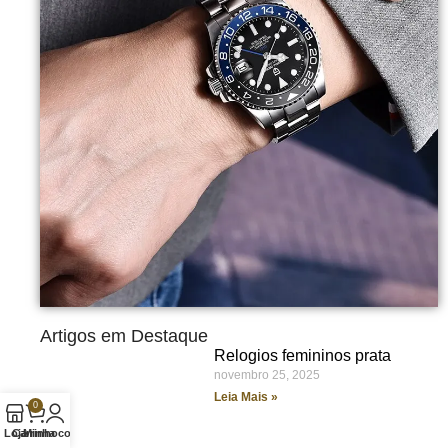
Artigos em Destaque
Relogios femininos prata
novembro 25, 2025
Leia Mais »
0
Loja
Carrinho
Minha conta