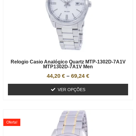
Relogio Casio Analógico Quartz MTP-1302D-7A1V
MTP1302D-7A1V Men
44,20
€
–
69,24
€
VER OPÇÕES
Oferta!