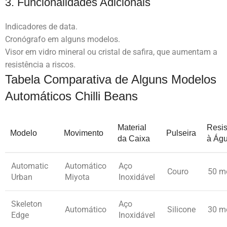
3. Funcionalidades Adicionais
Indicadores de data.
Cronógrafo em alguns modelos.
Visor em vidro mineral ou cristal de safira, que aumentam a
resistência a riscos.
Tabela Comparativa de Alguns Modelos
Automáticos Chilli Beans
Material
Resis
Modelo
Movimento
Pulseira
da Caixa
à Ág
Automatic
Automático
Aço
Couro
50 m
Urban
Miyota
Inoxidável
Skeleton
Aço
Automático
Silicone
30 m
Edge
Inoxidável