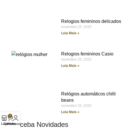
Relogios femininos delicados
novembro 25, 2025
Leia Mais »
Relogios femininos Casio
novembro 25, 2025
Leia Mais »
Relógios automáticos chilli
beans
novembro 25, 2025
Leia Mais »
0
Receba Novidades
Loja
Carrinho
Minha conta