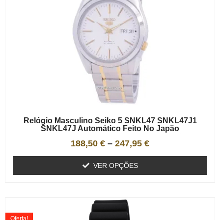
Relógio Masculino Seiko 5 SNKL47 SNKL47J1
SNKL47J Automático Feito No Japão
188,50
€
–
247,95
€
VER OPÇÕES
Oferta!