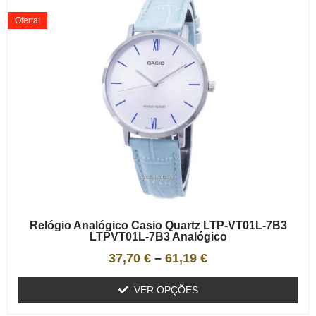
Oferta!
Relógio Analógico Casio Quartz LTP-VT01L-7B3
LTPVT01L-7B3 Analógico
37,70
€
–
61,19
€
VER OPÇÕES