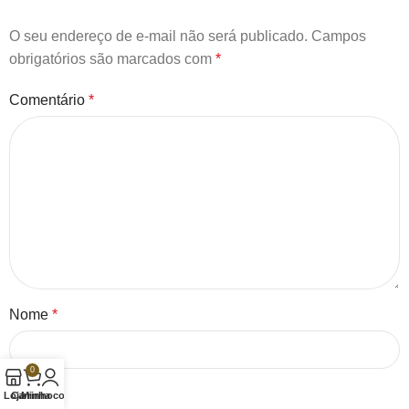
O seu endereço de e-mail não será publicado.
Campos
obrigatórios são marcados com
*
Comentário
*
Nome
*
0
E-mail
*
Loja
Carrinho
Minha conta