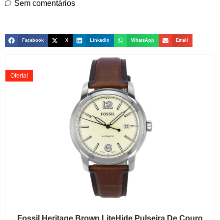
Sem comentários
Facebook
X
LinkedIn
WhatsApp
Email
Oferta!
Fossil Heritage Brown LiteHide Pulseira De Couro