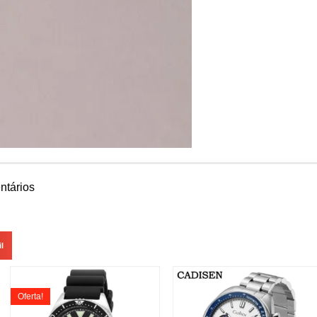
tários
l
Oferta!