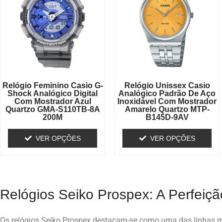
Relógio Feminino Casio G-
Relógio Unissex Casio
Shock Analógico Digital
Analógico Padrão De Aço
Com Mostrador Azul
Inoxidável Com Mostrador
Quartzo GMA-S110TB-8A
Amarelo Quartzo MTP-
200M
B145D-9AV
VER OPÇÕES
VER OPÇÕES
Relógios Seiko Prospex: A Perfeiçã
Os relógios Seiko Prospex destacam-se como uma das linhas m