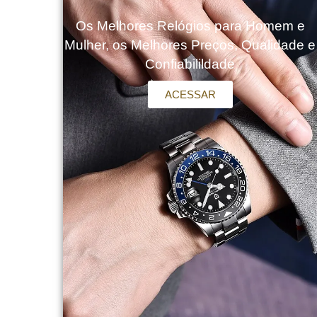
Os Melhores Relógios para Homem e
Mulher, os Melhores Preços, Qualidade e
Confiabilildade
ACESSAR