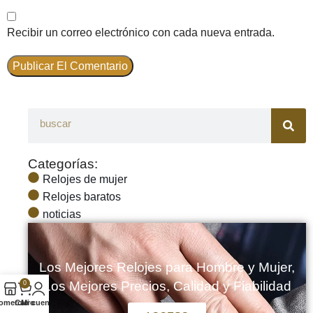
Recibir un correo electrónico con cada nueva entrada.
Categorías:
Relojes de mujer
Relojes baratos
noticias
Los Mejores Relojes para Hombre y Mujer,
Los Mejores Precios, Calidad y Fiabilidad
0
omercio
Carro
Mi cuenta