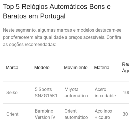
Top 5 Relógios Automáticos Bons e
Baratos em Portugal
Neste segmento, algumas marcas e modelos destacam-se
por oferecerem alta qualidade a preços acessíveis. Confira
as opções recomendadas:
Res
Marca
Modelo
Movimiento
Material
Ág
5 Sports
Miyota
Acero
Seiko
10
SNZG15K1
automático
inoxidable
Bambino
Orient
Aço inox
Orient
30
Version IV
automático
+ couro