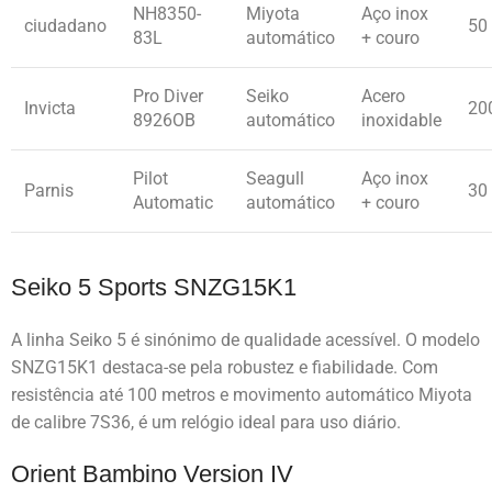
NH8350-
Miyota
Aço inox
ciudadano
50
83L
automático
+ couro
Pro Diver
Seiko
Acero
Invicta
20
8926OB
automático
inoxidable
Pilot
Seagull
Aço inox
Parnis
30
Automatic
automático
+ couro
Seiko 5 Sports SNZG15K1
A linha Seiko 5 é sinónimo de qualidade acessível. O modelo
SNZG15K1 destaca-se pela robustez e fiabilidade. Com
resistência até 100 metros e movimento automático Miyota
de calibre 7S36, é um relógio ideal para uso diário.
Orient Bambino Version IV