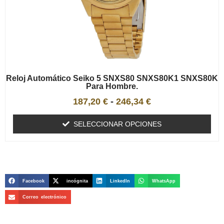
Reloj Automático Seiko 5 SNXS80 SNXS80K1 SNXS80K
Para Hombre.
187,20
€
-
246,34
€
SELECCIONAR OPCIONES
Facebook
incógnita
LinkedIn
WhatsApp
Correo electrónico