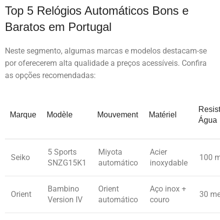
Top 5 Relógios Automáticos Bons e
Baratos em Portugal
Neste segmento, algumas marcas e modelos destacam-se
por oferecerem alta qualidade a preços acessíveis. Confira
as opções recomendadas:
Resis
Marque
Modèle
Mouvement
Matériel
Água
5 Sports
Miyota
Acier
Seiko
100 m
SNZG15K1
automático
inoxydable
Bambino
Orient
Aço inox +
Orient
30 me
Version IV
automático
couro