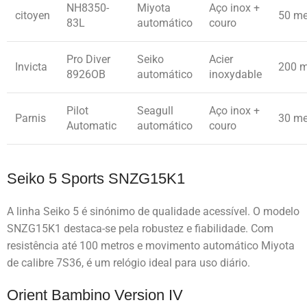
NH8350-
Miyota
Aço inox +
citoyen
50 me
83L
automático
couro
Pro Diver
Seiko
Acier
Invicta
200 m
8926OB
automático
inoxydable
Pilot
Seagull
Aço inox +
Parnis
30 me
Automatic
automático
couro
Seiko 5 Sports SNZG15K1
A linha Seiko 5 é sinónimo de qualidade acessível. O modelo
SNZG15K1 destaca-se pela robustez e fiabilidade. Com
resistência até 100 metros e movimento automático Miyota
de calibre 7S36, é um relógio ideal para uso diário.
Orient Bambino Version IV