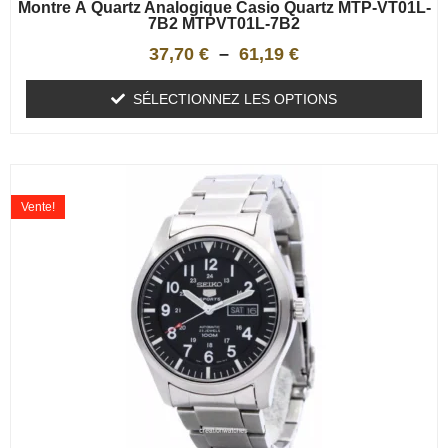
Montre À Quartz Analogique Casio Quartz MTP-VT01L-
7B2 MTPVT01L-7B2
37,70
€
–
61,19
€
SÉLECTIONNEZ LES OPTIONS
Vente!