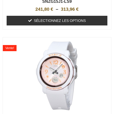
SNZG15J1-LS9
241,80
€
–
313,96
€
SÉLECTIONNEZ LES OPTIONS
Vente!