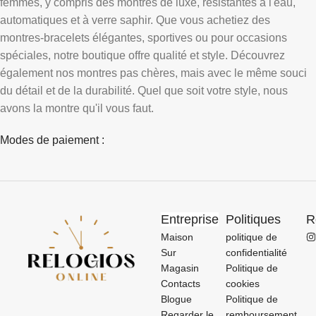
femmes, y compris des montres de luxe, résistantes à l'eau,
automatiques et à verre saphir. Que vous achetiez des
montres-bracelets élégantes, sportives ou pour occasions
spéciales, notre boutique offre qualité et style. Découvrez
également nos montres pas chères, mais avec le même souci
du détail et de la durabilité. Quel que soit votre style, nous
avons la montre qu'il vous faut.
Modes de paiement :
Entreprise
Politiques
R
Maison
politique de
Sur
confidentialité
Magasin
Politique de
Contacts
cookies
Blogue
Politique de
Regarder le
remboursement