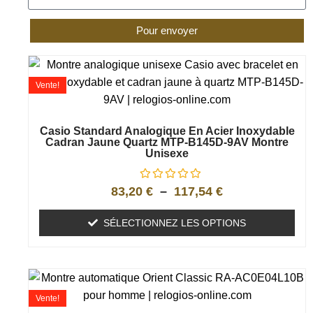
Pour envoyer
Vente!
Casio Standard Analogique En Acier Inoxydable
Cadran Jaune Quartz MTP-B145D-9AV Montre
Unisexe
83,20
€
–
117,54
€
SÉLECTIONNEZ LES OPTIONS
Vente!