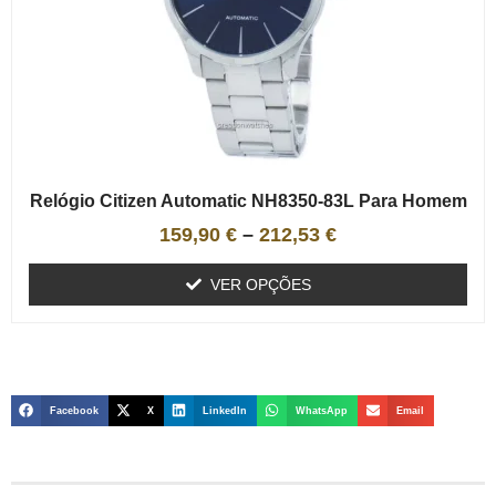
Relógio Citizen Automatic NH8350-83L Para Homem
159,90
€
–
212,53
€
VER OPÇÕES
Facebook
X
LinkedIn
WhatsApp
Email