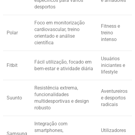
específicos para vários
e amadores
desportos
Foco em monitorização
Fitness e
cardiovascular, treino
Polar
treino
orientado e análise
intenso
científica
Usuários
Fácil utilização, focado em
Fitbit
iniciantes e
bem-estar e atividade diária
lifestyle
Resistência extrema,
Aventureiros
funcionalidades
Suunto
e desportos
multidesportivas e design
radicais
robusto
Integração com
smartphones,
Utilizadores
Samsung