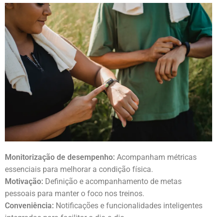
Monitorização de desempenho:
Acompanham métricas
essenciais para melhorar a condição física.
Motivação:
Definição e acompanhamento de metas
pessoais para manter o foco nos treinos.
Conveniência:
Notificações e funcionalidades inteligentes