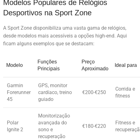
Modelos Populares de Relógios
Desportivos na Sport Zone
A Sport Zone disponibiliza uma vasta gama de relógios,
desde modelos mais acessíveis a opções high-end. Aqui
ficam alguns exemplos que se destacam:
Funções
Preço
Modelo
Ideal para
Principais
Aproximado
Garmin
GPS, monitor
Corrida e
Forerunner
cardíaco, treino
€200-€250
fitness
45
guiado
Monitorização
Polar
avançada do
Fitness e
€180-€220
Ignite 2
sono e
recuperaç
recuperação