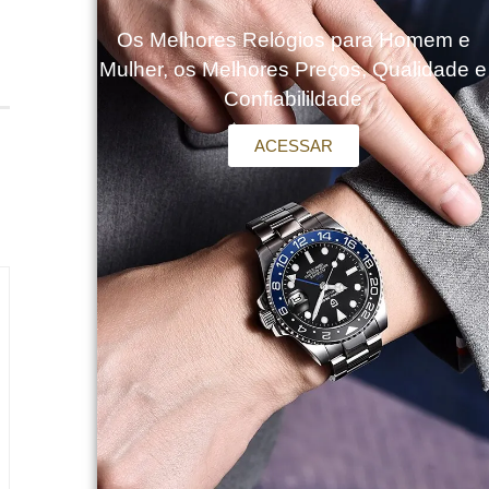
Os Melhores Relógios para Homem e
Mulher, os Melhores Preços, Qualidade e
Confiabilildade
ACESSAR