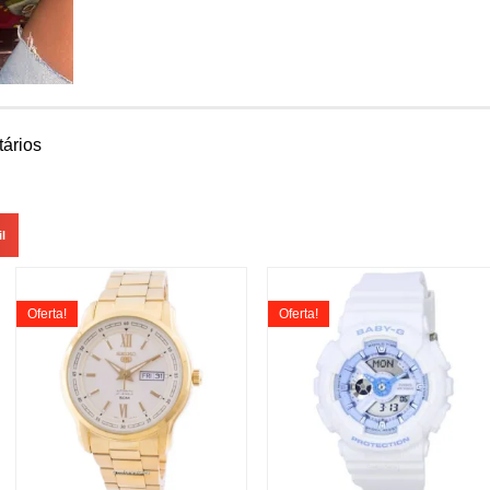
ários
l
Oferta!
Oferta!