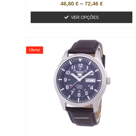
46,80
€
–
72,46
€
VER OPÇÕES
Oferta!