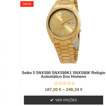
o
Oferta!
Seiko 5 SNXS80 SNXS80K1 SNXS80K Relógio
Automático Dos Homens
187,20
€
–
246,34
€
VER OPÇÕES