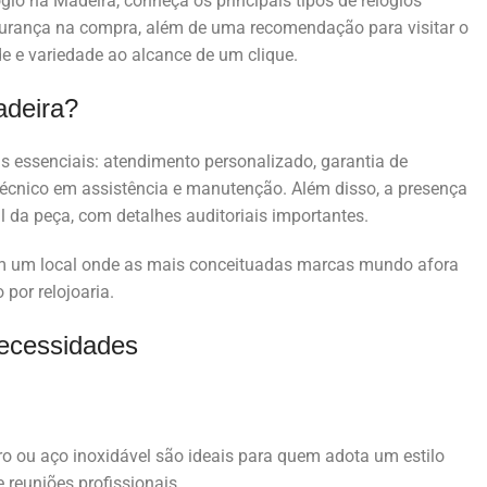
ógio na Madeira, conheça os principais tipos de relógios
gurança na compra, além de uma recomendação para visitar o
e e variedade ao alcance de um clique.
adeira?
 essenciais: atendimento personalizado, garantia de
 técnico em assistência e manutenção. Além disso, a presença
l da peça, com detalhes auditoriais importantes.
sim um local onde as mais conceituadas marcas mundo afora
por relojoaria.
necessidades
o ou aço inoxidável são ideais para quem adota um estilo
 reuniões profissionais.