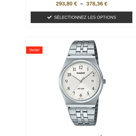
293,80
€
–
378,36
€
SÉLECTIONNEZ LES OPTIONS
Vente!