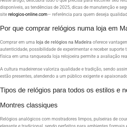
Neste artigo, descubra tudo o que precisa para escolher seu rel
disponíveis, as tendências de 2025, dicas de manutenção e se
site
relogios-online.com
— referência para quem deseja qualidad
Por que comprar relógios numa loja em M
Comprar em uma
loja de relógios na Madeira
oferece vantagens
autenticidade, possibilidade de experimentar e receber suporte
física em uma ranqueada loja relojoeira permite a avaliação rea
A cultura madeirense valoriza qualidade e tradição, sendo as
estão presentes, atendendo a um público exigente e apaixonado 
Tipos de relógios para todos os estilos e 
Montres classiques
Relógios analógicos com mostradores limpos, pulseiras de cour
elegante e tradicional, sendo perfeitos para ambientes formais e