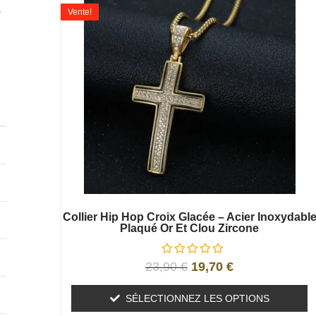
o
Vente!
Collier Hip Hop Croix Glacée – Acier Inoxydabl
Plaqué Or Et Clou Zircone
23,90
€
19,70
€
SÉLECTIONNEZ LES OPTIONS